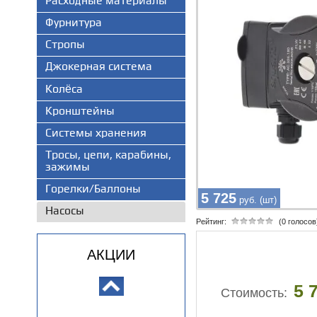
Расходные материалы
Фурнитура
Стропы
Джокерная система
Колёса
Кронштейны
Системы хранения
Тросы, цепи, карабины,
зажимы
Горелки/Баллоны
5 725
руб. (шт)
Насосы
Рейтинг:
(0 голосов
АКЦИИ
5 
Стоимость: