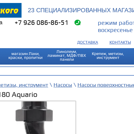
23 СПЕЦИАЛИЗИРОВАННЫХ МАГАЗИ
а
+7 926 086-86-51
режим работ
воскресенье 
ДОСТАВКА
КОНТАКТЫ
Линолеум,
магазин Лаки,
Крепеж, метизы,
ламинат, МДФ/ПВХ
краски, пропитки
инструмент
панели
\
\
метизы, инструмент
Насосы
Насосы поверхностны
180 Aquario