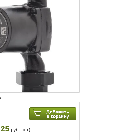
)
725
руб. (шт)