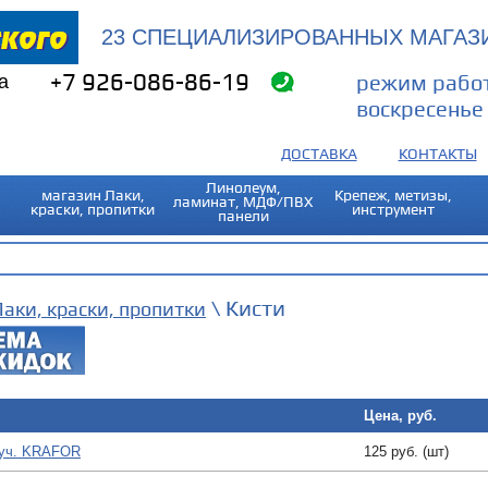
23 СПЕЦИАЛИЗИРОВАННЫХ МАГАЗИ
а
+7 926-086-86-19
режим работ
воскресенье 
ДОСТАВКА
КОНТАКТЫ
Линолеум,
магазин Лаки,
Крепеж, метизы,
ламинат, МДФ/ПВХ
краски, пропитки
инструмент
панели
\ Кисти
аки, краски, пропитки
Цена, руб.
руч. KRAFOR
125 руб. (шт)