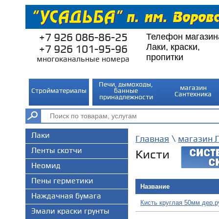
+7 926 086-86-25
Телефон магазин
Лаки, краски,
+7 926 101-95-96
пропитки
многоканальные номера
Печи, дымоходы,
магазин
Стройматериалы
банные
Сантехника
принадлежности
Лаки
\
Главная
магазин Л
Ленты скотчи
Кисти
Неомид
Пены герметики
Название
Наждачная бумага
Кисть круглая 50мм дер.
Эмали краски грунты